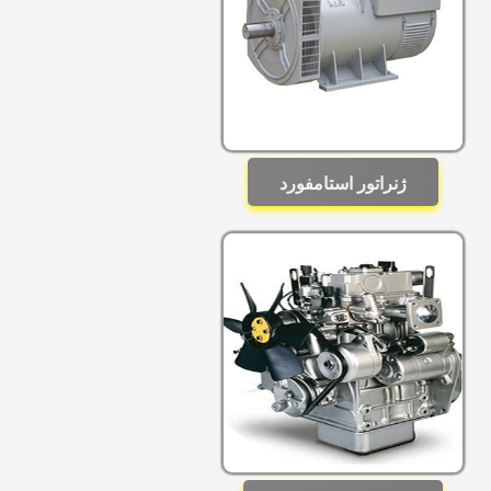
ژنراتور استامفورد