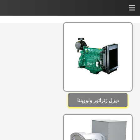
دیزل ژنراتور ولووپنتا