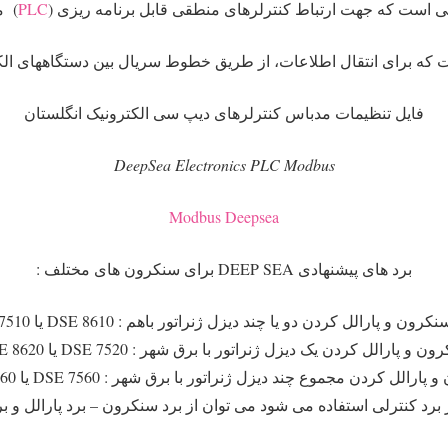
PLC
) م
 که برای انتقال اطلاعات، از طریق خطوط سریال بین دستگاههای الک
فایل تنظیمات مدباس کنترلرهای دیپ سی الکترونیک انگلستان
DeepSea Electronics PLC Modbus
Modbus Deepsea
برد های پیشنهادی DEEP SEA برای سنکرون های مختلف :
رون و پارالل کردن دو یا چند دیزل ژنراتور باهم : DSE 8610 یا DSE 7510
ن و پارالل کردن یک دیزل ژنراتور با برق شهر : DSE 7520 یا DSE 8620
ارالل کردن مجموع چند دیزل ژنراتور با برق شهر : DSE 7560 یا DSE 8660
ز برد کنترلی استفاده می شود می توان از برد سنکرون – برد پارالل و بر