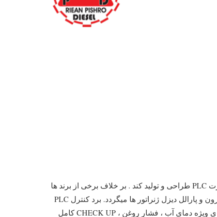
شرکت DEEP SEA انگلستان با نام اختصاری (DSE ) از جمله شرکت های بزرگی میباشد که توانسته است این برد ها را بصورت PLC طراحی و تولید کند . بر خلاف برخی از برند ها
که بصورت میکروپروسسوری تولید و طراحی میشود. این مسئله باعث افزایش کیفیت و دقت بالای این برند در مسئله سنکرون و پارالل دیزل ژنراتور ها میگردد. برد کنترل PLC
دیجیتال ساخت کمپانی Deep Sea انگلستان دارای قابلیت نمایش آمپراژ ، ولتاژ ، فرکانس ، دور موتور ، ساعت کار ، آلارم های ویژه دمای آب ، فشار روغن ، CHECK UP کامل