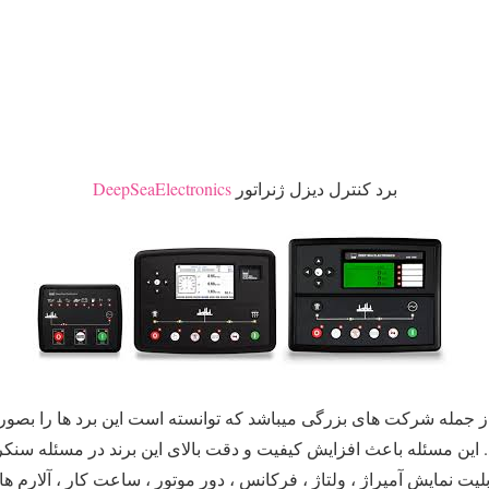
برد کنترل دیزل ژنراتور
DeepSeaElectronics