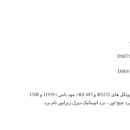
DSE71
DSE6
در این گروه از محصولات DEEP SEA با داشتن 1/0 های دیجیتال ( خروجی و ورودی های دیجیتال ) می توان بوسیله نر افزار پروتکل های RS232 و RS 485 ( مود باس ) J1939 و USB
چنج اور – برد اتوماتیک دیزل ژنراتور نام برد .