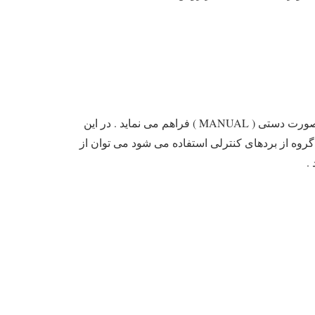
این گروه از محصولات DEEP SEA انگلستان علاوه بر حفاظت و کنترل دیزل ژنراتور امکان راه اندازی دیزل ژنراتور را به صورت دستی ( MANUAL ) فراهم می نماید . در این
 این گروه از بردهای کنترلی استفاده می شود می توان از
.