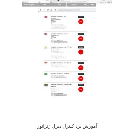
نمایندگی برد deep sea
آموزش برد کنترل دیزل ژنراتور